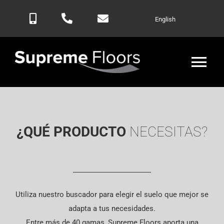
Saltar
English
al
contenido
Alte
nav
Inicio
¿QUÉ PRODUCTO
NECESITAS?
Productos
Blog
Utiliza nuestro buscador para elegir el suelo que mejor se
Contactar
adapta a tus necesidades.
Entre más de 40 gamas, Supreme Floors aporta una