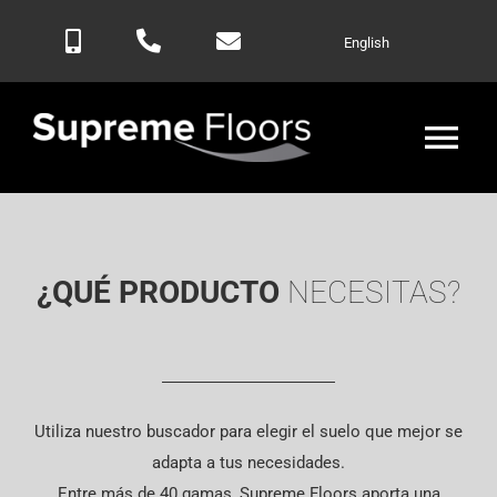
Saltar
English
al
contenido
Alte
nav
Inicio
¿QUÉ PRODUCTO
NECESITAS?
Productos
Blog
Utiliza nuestro buscador para elegir el suelo que mejor se
Contactar
adapta a tus necesidades.
Entre más de 40 gamas, Supreme Floors aporta una