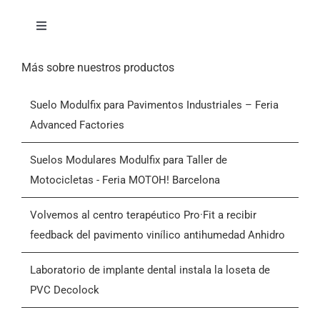
Alternar
navegación
Inicio
Más sobre nuestros productos
Suelo Modulfix para Pavimentos Industriales – Feria
Productos
Advanced Factories
Quiénes somos
Suelos Modulares Modulfix para Taller de
Motocicletas - Feria MOTOH! Barcelona
Blog
Volvemos al centro terapéutico Pro·Fit a recibir
feedback del pavimento vinílico antihumedad Anhidro
Contactar
Laboratorio de implante dental instala la loseta de
PVC Decolock
Condiciones Generales de Venta (CGV)