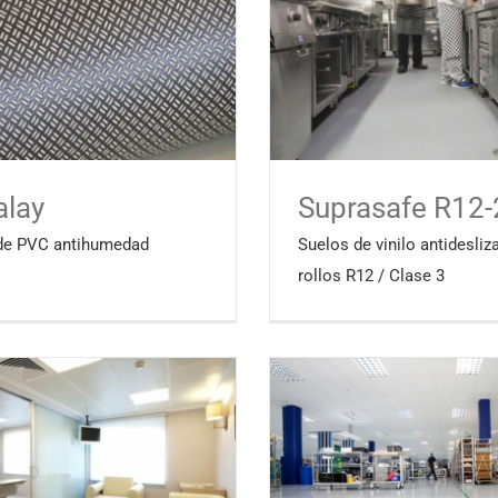
alay
Suprasafe R12-
de PVC antihumedad
Suelos de vinilo antidesliz
rollos R12 / Clase 3