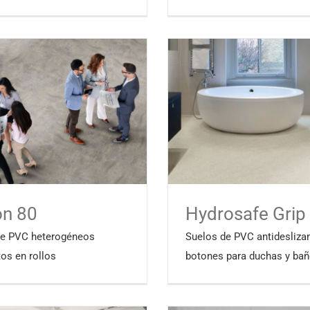
on 80
Hydrosafe Grip
de PVC heterogéneos
Suelos de PVC antidesliza
os en rollos
botones para duchas y ba