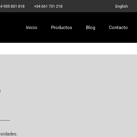
-
4 935 831 818
+34 661 731 218
English
Inicio
Productos
Blog
Contacto
?
esidades.