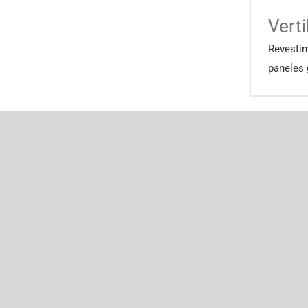
Verti
Revesti
paneles 