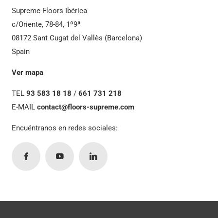
Supreme Floors Ibérica
c/Oriente, 78-84, 1º9ª
08172 Sant Cugat del Vallès (Barcelona)
Spain
Ver mapa
TEL
93 583 18 18
/
661 731 218
E-MAIL
contact@floors-supreme.com
Encuéntranos en redes sociales: