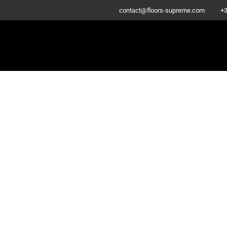
-
contact@floors-supreme.com
+3