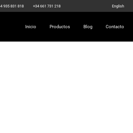
-
4 935 831 818
+34 661 731 218
English
Inicio
Productos
Blog
Contacto