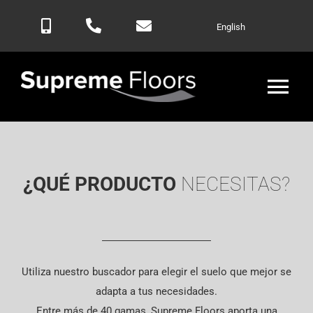
Saltar
English
al
contenido
Alte
nav
Inicio
¿QUÉ PRODUCTO
NECESITAS?
Productos
Blog
Utiliza nuestro buscador para elegir el suelo que mejor se
Contactar
adapta a tus necesidades.
Entre más de 40 gamas, Supreme Floors aporta una