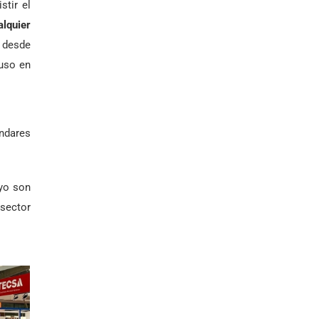
tir el
alquier
, desde
luso en
ándares
oyo son
 sector