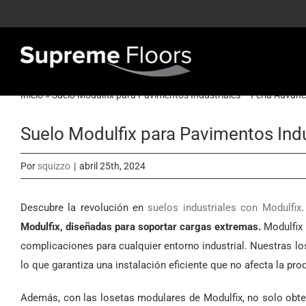
Saltar
al
contenido
Inicio
»
Suelo Modulfix para Pavimentos Industriales – Feria Advanc
Suelo Modulfix para Pavimentos Indu
Por
squizzo
|
abril 25th, 2024
Descubre la revolución en
suelos industriales con Modulfix
.
Modulfix, diseñadas para soportar cargas extremas.
Modulfix 
complicaciones para cualquier entorno industrial. Nuestras lo
lo que garantiza una instalación eficiente que no afecta la pro
Además, con las losetas modulares de Modulfix, no solo obten