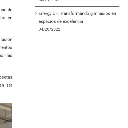
 uno de
Energy CF: Transformando gimnasios en
rtos en
espacios de excelencia
04/28/2022
olución
imentos
por las
losetas
en ser