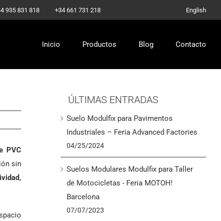
-
4 935 831 818
+34 661 731 218
English
Inicio
Productos
Blog
Contacto
ÚLTIMAS ENTRADAS
Suelo Modulfix para Pavimentos
Industriales – Feria Advanced Factories
04/25/2024
de PVC
ión sin
Suelos Modulares Modulfix para Taller
ividad,
de Motocicletas - Feria MOTOH!
Barcelona
07/07/2023
espacio