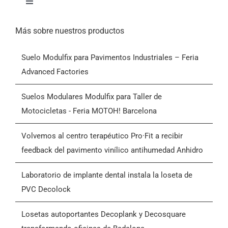
Alternar
navegación
Inicio
Más sobre nuestros productos
Suelo Modulfix para Pavimentos Industriales – Feria
Productos
Advanced Factories
Quiénes somos
Suelos Modulares Modulfix para Taller de
Motocicletas - Feria MOTOH! Barcelona
Blog
Volvemos al centro terapéutico Pro·Fit a recibir
feedback del pavimento vinílico antihumedad Anhidro
Contactar
Laboratorio de implante dental instala la loseta de
PVC Decolock
Condiciones Generales de Venta (CGV)
Losetas autoportantes Decoplank y Decosquare