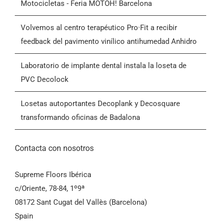
Motocicletas - Feria MOTOH! Barcelona
Blog
Volvemos al centro terapéutico Pro·Fit a recibir
feedback del pavimento vinílico antihumedad Anhidro
Contactar
Laboratorio de implante dental instala la loseta de
PVC Decolock
Condiciones Generales de Venta (CGV)
Losetas autoportantes Decoplank y Decosquare
transformando oficinas de Badalona
Contacta con nosotros
Supreme Floors Ibérica
c/Oriente, 78-84, 1º9ª
08172 Sant Cugat del Vallès (Barcelona)
Spain