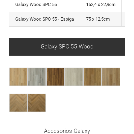
Galaxy Wood SPC 55
152,4 x 22,9cm
5,
Galaxy Wood SPC 55 - Espiga
75 x 12,5cm
6m
Galaxy SPC 55 Wood
Accesorios Galaxy