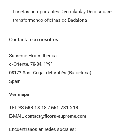
Condiciones Generales de Venta (CGV)
Losetas autoportantes Decoplank y Decosquare
transformando oficinas de Badalona
Contacta con nosotros
Supreme Floors Ibérica
c/Oriente, 78-84, 1º9ª
08172 Sant Cugat del Vallès (Barcelona)
Spain
Ver mapa
TEL
93 583 18 18
/
661 731 218
E-MAIL
contact@floors-supreme.com
Encuéntranos en redes sociales: