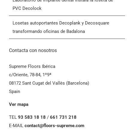
Laboratorio de implante dental instala la loseta de
PVC Decolock
Condiciones Generales de Venta (CGV)
Losetas autoportantes Decoplank y Decosquare
transformando oficinas de Badalona
Contacta con nosotros
Supreme Floors Ibérica
c/Oriente, 78-84, 1º9ª
08172 Sant Cugat del Vallès (Barcelona)
Spain
Ver mapa
TEL
93 583 18 18
/
661 731 218
E-MAIL
contact@floors-supreme.com