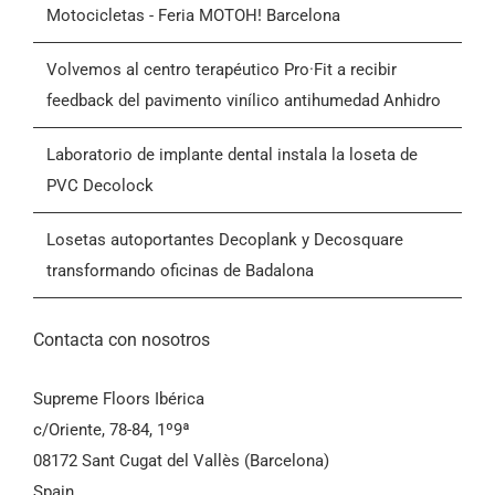
Motocicletas - Feria MOTOH! Barcelona
Blog
Volvemos al centro terapéutico Pro·Fit a recibir
feedback del pavimento vinílico antihumedad Anhidro
Contactar
Laboratorio de implante dental instala la loseta de
PVC Decolock
Condiciones Generales de Venta (CGV)
Losetas autoportantes Decoplank y Decosquare
transformando oficinas de Badalona
Contacta con nosotros
Supreme Floors Ibérica
c/Oriente, 78-84, 1º9ª
08172 Sant Cugat del Vallès (Barcelona)
Spain