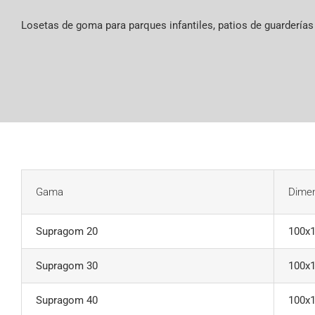
Losetas de goma para parques infantiles, patios de guarderías
Gama
Dime
Supragom 20
100x
Supragom 30
100x
Supragom 40
100x