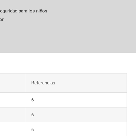
eguridad para los niños.
or.
Referencias
6
6
6