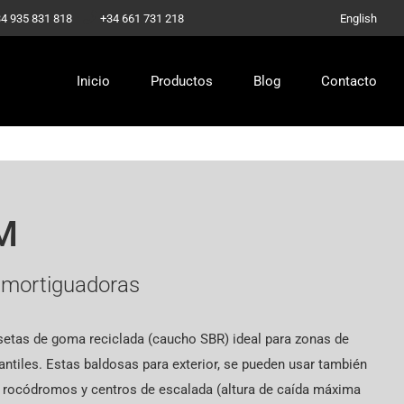
-
4 935 831 818
+34 661 731 218
English
Inicio
Productos
Blog
Contacto
M
amortiguadoras
etas de goma reciclada (caucho SBR) ideal para zonas de
antiles. Estas baldosas para exterior, se pueden usar también
 rocódromos y centros de escalada (altura de caída máxima