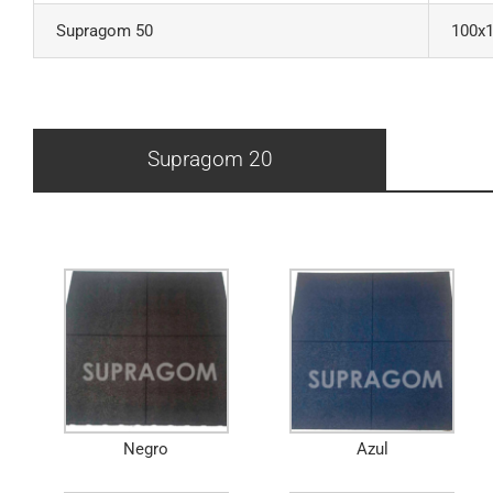
Supragom 50
100x
Supragom 20
Negro
Azul