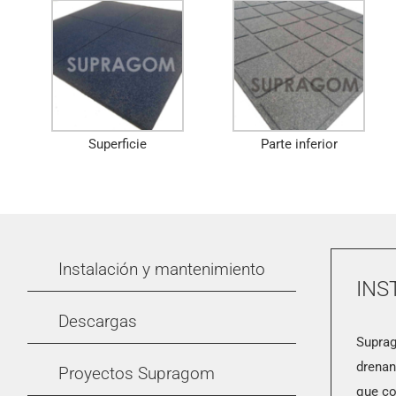
Superficie
Parte inferior
Instalación y mantenimiento
INS
Descargas
Suprag
drenan
Proyectos Supragom
que co