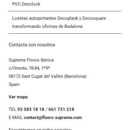
PVC Decolock
Condiciones Generales de Venta (CGV)
Losetas autoportantes Decoplank y Decosquare
transformando oficinas de Badalona
Contacta con nosotros
Supreme Floors Ibérica
c/Oriente, 78-84, 1º9ª
08172 Sant Cugat del Vallès (Barcelona)
Spain
Ver mapa
TEL
93 583 18 18
/
661 731 218
E-MAIL
contact@floors-supreme.com