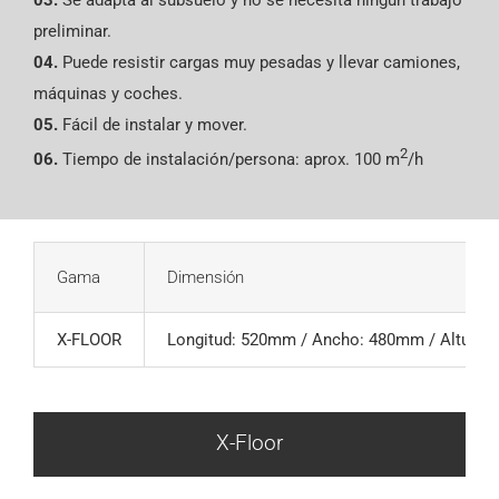
03.
Se adapta al subsuelo y no se necesita ningún trabajo
preliminar.
04.
Puede resistir cargas muy pesadas y llevar camiones,
máquinas y coches.
05.
Fácil de instalar y mover.
2
06.
Tiempo de instalación/persona: aprox. 100 m
/h
Gama
Dimensión
X-FLOOR
Longitud: 520mm / Ancho: 480mm / Altura:
X-Floor