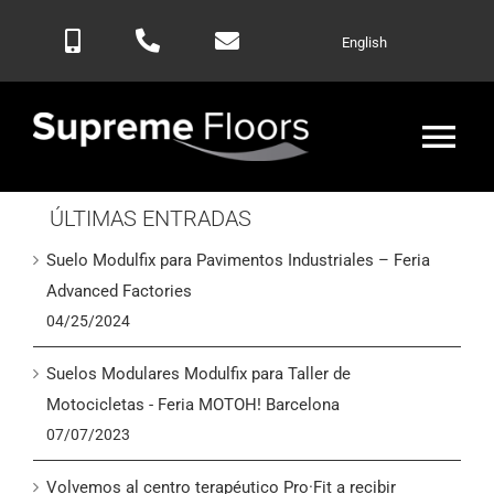
Saltar
English
al
contenido
Alte
nav
ÚLTIMAS ENTRADAS
Inicio
Suelo Modulfix para Pavimentos Industriales – Feria
Productos
Advanced Factories
04/25/2024
Blog
Suelos Modulares Modulfix para Taller de
Motocicletas - Feria MOTOH! Barcelona
Contactar
07/07/2023
Volvemos al centro terapéutico Pro·Fit a recibir