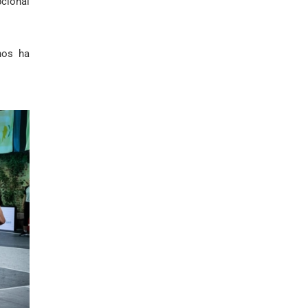
pcional
nos ha