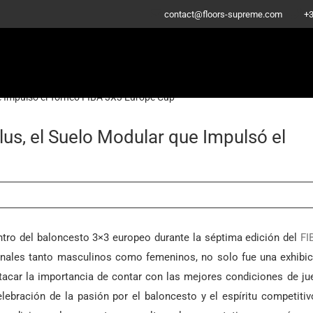
-
contact@floors-supreme.com
+3
ue Impulsó el Torneo FIBA 3X3 Europe Cup
lus, el Suelo Modular que Impulsó el
entro del baloncesto 3×3 europeo durante la séptima edición del
FI
ionales tanto masculinos como femeninos, no solo fue una exhibi
tacar la importancia de contar con las mejores condiciones de ju
ebración de la pasión por el baloncesto y el espíritu competiti