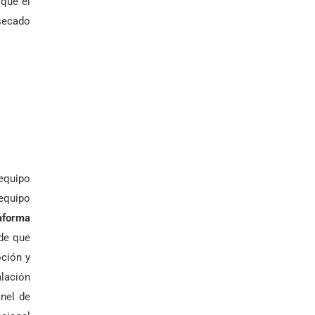
 que el
 secado
 equipo
equipo
aforma
 de que
ción y
alación
anel de