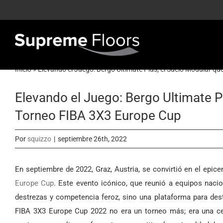
Saltar
al
contenido
Inicio
»
Elevando el Juego: Bergo Ultimate Plus, el Suelo Modular q
Elevando el Juego: Bergo Ultimate P
Torneo FIBA 3X3 Europe Cup
Por
squizzo
|
septiembre 26th, 2022
En septiembre de 2022, Graz, Austria, se convirtió en el epic
Europe Cup
. Este evento icónico, que reunió a equipos nac
destrezas y competencia feroz, sino una plataforma para des
FIBA 3X3 Europe Cup 2022 no era un torneo más; era una cel