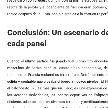
respaldaron con creces.
Cumplir con la norma europea EN14877
rebote de la pelota y el coeficiente de fricción eran óptimo
rápido después de la lluvia, posible gracias a la estructura per
Conclusión: Un escenario de
cada panel
Cuando el último partido fue jugado y el último tiro ences
masculino de
Serbia ganó su cuarto título consecutivo
, d
femenino de Francia reclamó su tercer título. Detrás de estos 
sólida y confiable que elevaba el juego a nuevos niveles.
El F
el baloncesto 3×3 es más que un juego; es una expresión de
las victorias inolvidables, las losetas deportivas de Polipro
eficiente, adaptabilidad en diversos terrenos y certificacion