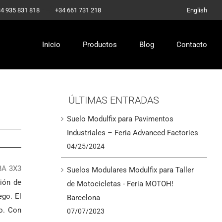
-
4 935 831 818
+34 661 731 218
English
Inicio
Productos
Blog
Contacto
ÚLTIMAS ENTRADAS
Suelo Modulfix para Pavimentos
Industriales – Feria Advanced Factories
04/25/2024
BA 3X3
Suelos Modulares Modulfix para Taller
ción de
de Motocicletas - Feria MOTOH!
ego. El
Barcelona
vo. Con
07/07/2023