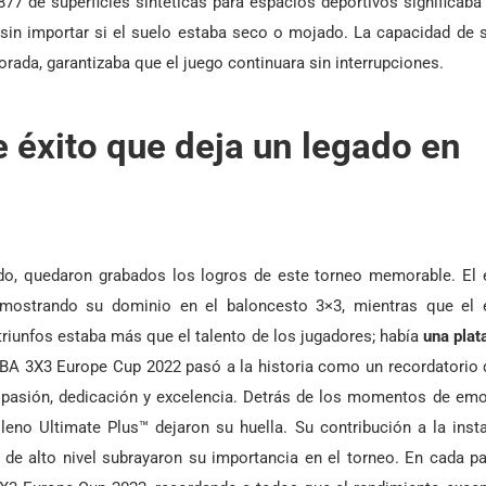
 de superficies sintéticas para espacios deportivos significaba
s, sin importar si el suelo estaba seco o mojado. La capacidad de
forada, garantizaba que el juego continuara sin interrupciones.
 éxito que deja un legado en
tado, quedaron grabados los logros de este torneo memorable. El
emostrando su dominio en el baloncesto 3×3, mientras que el 
triunfos estaba más que el talento de los jugadores; había
una plat
IBA 3X3 Europe Cup 2022 pasó a la historia como un recordatorio
 pasión, dedicación y excelencia. Detrás de los momentos de emo
pileno Ultimate Plus™ dejaron su huella. Su contribución a la inst
es de alto nivel subrayaron su importancia en el torneo. En cada p