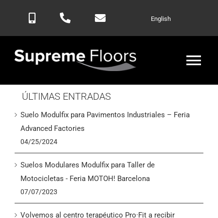
Saltar
English
al
contenido
Alte
nav
ÚLTIMAS ENTRADAS
Inicio
Suelo Modulfix para Pavimentos Industriales – Feria
Productos
Advanced Factories
04/25/2024
Blog
Suelos Modulares Modulfix para Taller de
Motocicletas - Feria MOTOH! Barcelona
Contactar
07/07/2023
Volvemos al centro terapéutico Pro·Fit a recibir