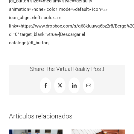
[dt_button size=»medium» style=»default»
animation=»none» color_mode=»default» icon=»»
icon_align=»left» color=»»
link=»https://www.dropbox.com/s/q68kluuwq6bz2r8/Bergo%20
dl=0″ target_blank=»true»]Descargar el
catalogo[/dt_button]
Share The Virtual Reality Post!
Facebook
X
LinkedIn
Correo
electrónico
Artículos relacionados