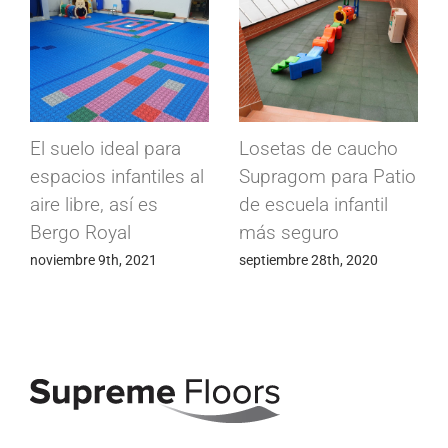
Losetas de caucho
Suelos conductivos
Los
Supragom para Patio
Conducta para
Mod
de escuela infantil
fábrica de
frig
más seguro
componentes
abril
electrónicos
septiembre 28th, 2020
mayo 24th, 2020