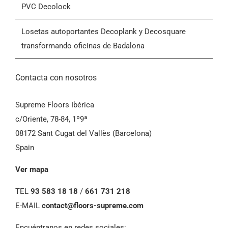
Laboratorio de implante dental instala la loseta de
PVC Decolock
Condiciones Generales de Venta (CGV)
Losetas autoportantes Decoplank y Decosquare
transformando oficinas de Badalona
Contacta con nosotros
Supreme Floors Ibérica
c/Oriente, 78-84, 1º9ª
08172 Sant Cugat del Vallès (Barcelona)
Spain
Ver mapa
TEL
93 583 18 18
/
661 731 218
E-MAIL
contact@floors-supreme.com