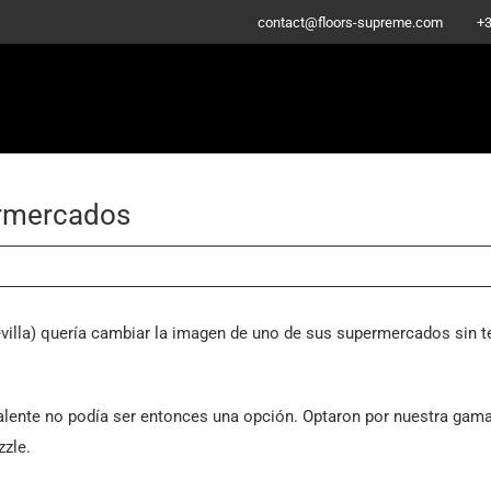
-
contact@floors-supreme.com
+3
ermercados
illa) quería cambiar la imagen de uno de sus supermercados sin t
valente no podía ser entonces una opción. Optaron por nuestra gam
zzle.