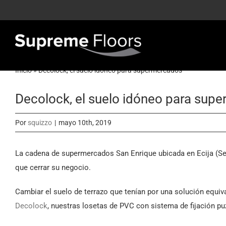
Saltar
al
contenido
Inicio
»
Decolock, el suelo idóneo para supermercados
Decolock, el suelo idóneo para sup
Por
squizzo
|
mayo 10th, 2019
La cadena de supermercados San Enrique ubicada en Ecija (Sev
que cerrar su negocio.
Cambiar el suelo de terrazo que tenían por una solución equi
Decolock
, nuestras losetas de PVC con sistema de fijación pu