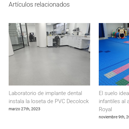
Artículos relacionados
Laboratorio de implante dental
El suelo ide
instala la loseta de PVC Decolock
infantiles al 
Royal
marzo 27th, 2023
noviembre 9th, 