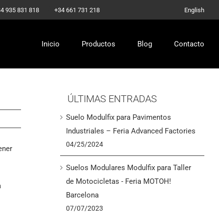
-
4 935 831 818
+34 661 731 218
English
Inicio
Productos
Blog
Contacto
ÚLTIMAS ENTRADAS
Suelo Modulfix para Pavimentos
Industriales – Feria Advanced Factories
04/25/2024
ener
Suelos Modulares Modulfix para Taller
de Motocicletas - Feria MOTOH!
a
Barcelona
07/07/2023