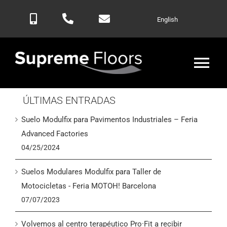
Saltar
English
al
contenido
Alte
nav
ÚLTIMAS ENTRADAS
Inicio
Suelo Modulfix para Pavimentos Industriales – Feria
Productos
Advanced Factories
04/25/2024
Blog
Suelos Modulares Modulfix para Taller de
Motocicletas - Feria MOTOH! Barcelona
Contactar
07/07/2023
Volvemos al centro terapéutico Pro·Fit a recibir