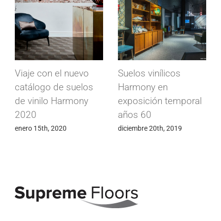
Museo de Ciencias
8 años de suelos
de Terrassa elige los
Acoustyl Uni en un
suelos de PVC Vita
hostal
noviembre 20th, 2019
abril 23rd, 2019
Pavimentos y revestimientos de pared para