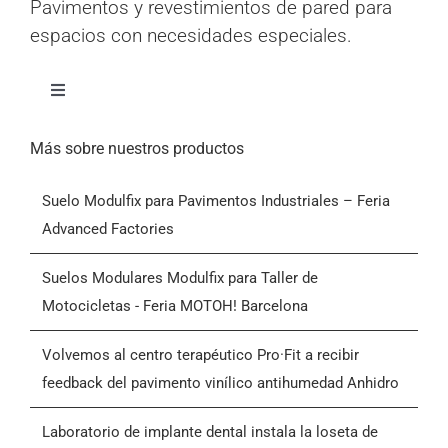
espacios con necesidades especiales.
Alternar
navegación
Inicio
Más sobre nuestros productos
Suelo Modulfix para Pavimentos Industriales – Feria
Productos
Advanced Factories
Quiénes somos
Suelos Modulares Modulfix para Taller de
Motocicletas - Feria MOTOH! Barcelona
Blog
Volvemos al centro terapéutico Pro·Fit a recibir
feedback del pavimento vinílico antihumedad Anhidro
Contactar
Laboratorio de implante dental instala la loseta de
PVC Decolock
Condiciones Generales de Venta (CGV)