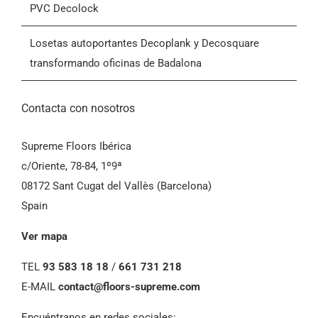
Losetas autoportantes Decoplank y Decosquare
transformando oficinas de Badalona
Contacta con nosotros
Supreme Floors Ibérica
c/Oriente, 78-84, 1º9ª
08172 Sant Cugat del Vallès (Barcelona)
Spain
Ver mapa
TEL
93 583 18 18
/
661 731 218
E-MAIL
contact@floors-supreme.com
Encuéntranos en redes sociales: