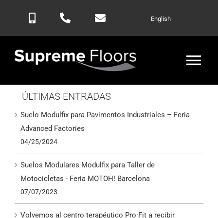
Saltar
English
al
contenido
Alte
nav
ÚLTIMAS ENTRADAS
Inicio
Suelo Modulfix para Pavimentos Industriales – Feria
Productos
Advanced Factories
04/25/2024
Blog
Suelos Modulares Modulfix para Taller de
Motocicletas - Feria MOTOH! Barcelona
Contactar
07/07/2023
Volvemos al centro terapéutico Pro·Fit a recibir