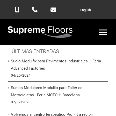
Saltar
English
al
contenido
Alte
nav
ÚLTIMAS ENTRADAS
Inicio
Suelo Modulfix para Pavimentos Industriales – Feria
Productos
Advanced Factories
04/25/2024
Blog
Suelos Modulares Modulfix para Taller de
Motocicletas - Feria MOTOH! Barcelona
Contactar
07/07/2023
Volvemos al centro terapéutico Pro·Fit a recibir