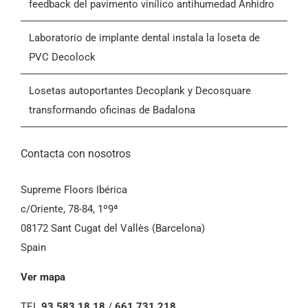
Volvemos al centro terapéutico Pro·Fit a recibir
feedback del pavimento vinílico antihumedad Anhidro
Contactar
Laboratorio de implante dental instala la loseta de
PVC Decolock
Condiciones Generales de Venta (CGV)
Losetas autoportantes Decoplank y Decosquare
transformando oficinas de Badalona
Contacta con nosotros
Supreme Floors Ibérica
c/Oriente, 78-84, 1º9ª
08172 Sant Cugat del Vallès (Barcelona)
Spain
Ver mapa