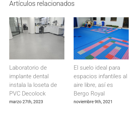
Artículos relacionados
Losetas de caucho
Suelos conductivos
Supragom para Patio
Conducta para
de escuela infantil
fábrica de
más seguro
componentes
electrónicos
septiembre 28th, 2020
mayo 24th, 2020