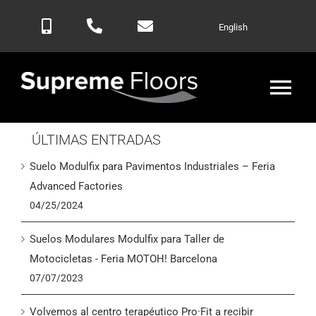
Saltar
English
al
contenido
Alte
nav
ÚLTIMAS ENTRADAS
Inicio
Suelo Modulfix para Pavimentos Industriales – Feria
Productos
Advanced Factories
04/25/2024
Blog
Suelos Modulares Modulfix para Taller de
Motocicletas - Feria MOTOH! Barcelona
Contactar
07/07/2023
Volvemos al centro terapéutico Pro·Fit a recibir