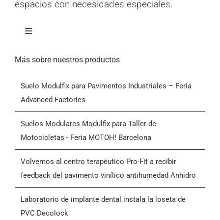
espacios con necesidades especiales.
Alternar
navegación
Inicio
Más sobre nuestros productos
Suelo Modulfix para Pavimentos Industriales – Feria
Productos
Advanced Factories
Quiénes somos
Suelos Modulares Modulfix para Taller de
Motocicletas - Feria MOTOH! Barcelona
Blog
Volvemos al centro terapéutico Pro·Fit a recibir
feedback del pavimento vinílico antihumedad Anhidro
Contactar
Laboratorio de implante dental instala la loseta de
PVC Decolock
Condiciones Generales de Venta (CGV)