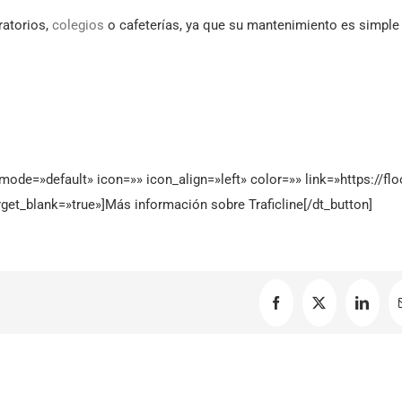
ratorios,
colegios
o cafeterías, ya que su mantenimiento es simple
ode=»default» icon=»» icon_align=»left» color=»» link=»https://flo
arget_blank=»true»]Más información sobre Traficline[/dt_button]
Facebook
X
Linked