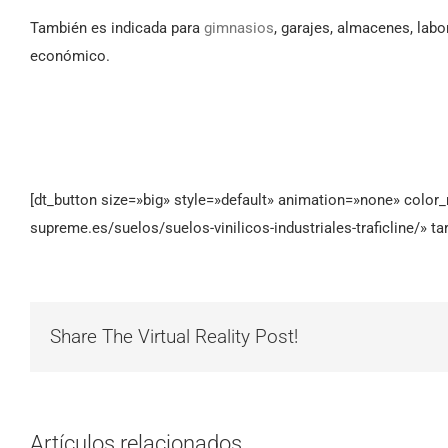
También es indicada para
gimnasios
, garajes, almacenes, labo
económico.
[dt_button size=»big» style=»default» animation=»none» color_m
supreme.es/suelos/suelos-vinilicos-industriales-traficline/» t
Share The Virtual Reality Post!
Artículos relacionados