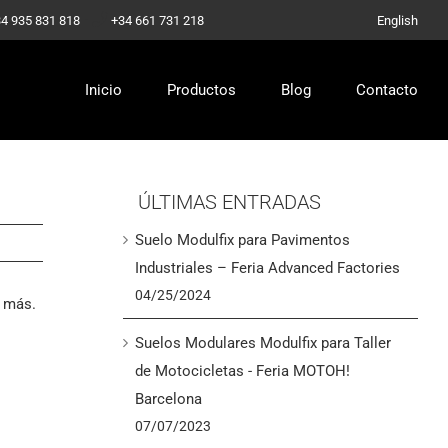
-
4 935 831 818
+34 661 731 218
English
Inicio
Productos
Blog
Contacto
ÚLTIMAS ENTRADAS
Suelo Modulfix para Pavimentos
Industriales – Feria Advanced Factories
04/25/2024
a más.
Suelos Modulares Modulfix para Taller
de Motocicletas - Feria MOTOH!
Barcelona
07/07/2023