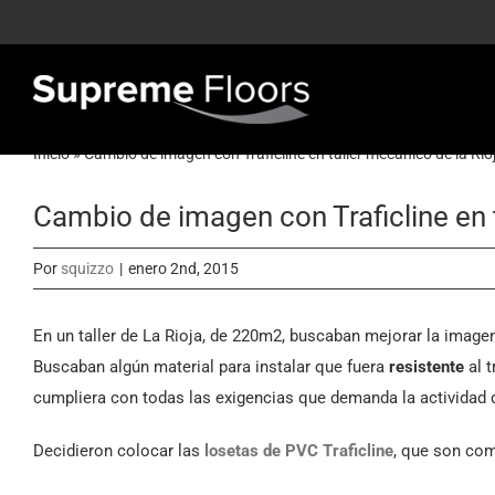
Saltar
al
contenido
Inicio
»
Cambio de imagen con Traficline en taller mecánico de la Rio
Cambio de imagen con Traficline en t
Por
squizzo
|
enero 2nd, 2015
En un taller de La Rioja, de 220m2, buscaban mejorar la imagen
Buscaban algún material para instalar que fuera
resistente
al t
cumpliera con todas las exigencias que demanda la actividad 
Decidieron colocar las
losetas de PVC Traficline
, que son com