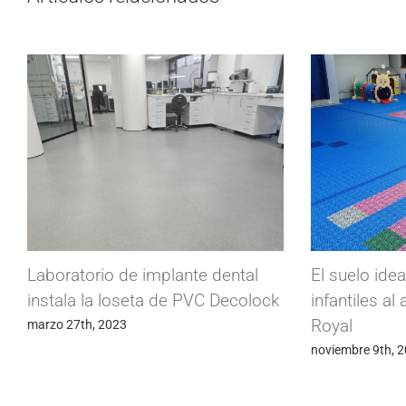
Laboratorio de implante dental
El suelo ide
instala la loseta de PVC Decolock
infantiles al 
Royal
marzo 27th, 2023
noviembre 9th, 