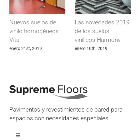
 suelos de
Las novedades 2019
Suprawall, 
 homogéneos
de los suelos
revestimie
vinílicos Harmony
que lo tien
t, 2019
enero 10th, 2019
diciembre 27th
Pavimentos y revestimientos de pared para
espacios con necesidades especiales.
Alternar