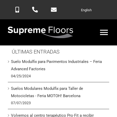
Saltar
English
al
contenido
Alte
nav
ÚLTIMAS ENTRADAS
Inicio
Suelo Modulfix para Pavimentos Industriales – Feria
Productos
Advanced Factories
04/25/2024
Blog
Suelos Modulares Modulfix para Taller de
Motocicletas - Feria MOTOH! Barcelona
Contactar
07/07/2023
Volvemos al centro terapéutico Pro·Fit a recibir