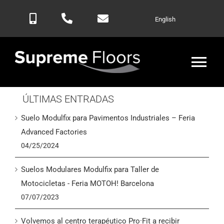
Saltar
English
al
contenido
Alte
nav
ÚLTIMAS ENTRADAS
Inicio
Suelo Modulfix para Pavimentos Industriales – Feria
Productos
Advanced Factories
04/25/2024
Blog
Suelos Modulares Modulfix para Taller de
Motocicletas - Feria MOTOH! Barcelona
Contactar
07/07/2023
Volvemos al centro terapéutico Pro·Fit a recibir