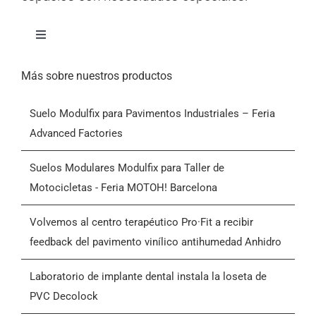
Alternar
navegación
Inicio
Más sobre nuestros productos
Suelo Modulfix para Pavimentos Industriales – Feria
Productos
Advanced Factories
Quiénes somos
Suelos Modulares Modulfix para Taller de
Motocicletas - Feria MOTOH! Barcelona
Blog
Volvemos al centro terapéutico Pro·Fit a recibir
feedback del pavimento vinílico antihumedad Anhidro
Contactar
Laboratorio de implante dental instala la loseta de
PVC Decolock
Condiciones Generales de Venta (CGV)