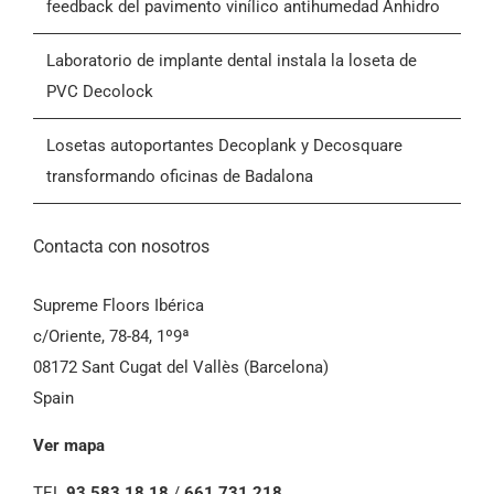
feedback del pavimento vinílico antihumedad Anhidro
Contactar
Laboratorio de implante dental instala la loseta de
PVC Decolock
Condiciones Generales de Venta (CGV)
Losetas autoportantes Decoplank y Decosquare
transformando oficinas de Badalona
Contacta con nosotros
Supreme Floors Ibérica
c/Oriente, 78-84, 1º9ª
08172 Sant Cugat del Vallès (Barcelona)
Spain
Ver mapa
TEL
93 583 18 18
/
661 731 218