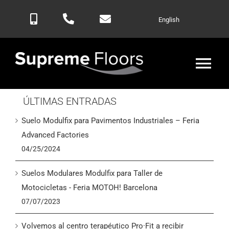
Saltar
English
al
contenido
Alte
nav
ÚLTIMAS ENTRADAS
Inicio
Suelo Modulfix para Pavimentos Industriales – Feria
Productos
Advanced Factories
04/25/2024
Blog
Suelos Modulares Modulfix para Taller de
Motocicletas - Feria MOTOH! Barcelona
Contactar
07/07/2023
Volvemos al centro terapéutico Pro·Fit a recibir