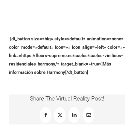
[dt_button size=»big» style=»default» animation=»none»
color_mode=»default» icon=»» icon_align=»left» color=»»
link=»https://floors-supreme.es/suelos/suelos-vinilicos-
residenciales-harmony/» target_blank=»true»]Más
información sobre Harmony[/dt_button]
Share The Virtual Reality Post!
Facebook
X
LinkedIn
Correo
electrónico