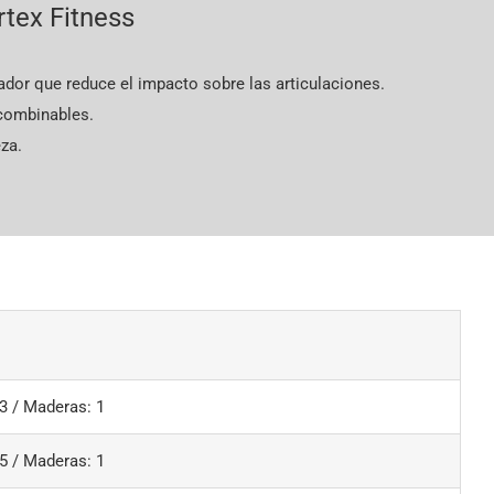
rtex Fitness
dor que reduce el impacto sobre las articulaciones.
combinables.
eza.
 3 / Maderas: 1
 5 / Maderas: 1