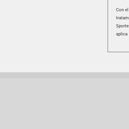
Con el
tratam
Sporte
aplica