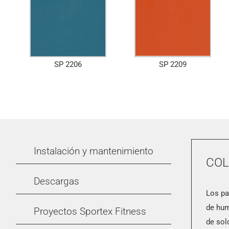
SP 2206
SP 2209
Instalación y mantenimiento
COL
Descargas
Los pa
de hum
Proyectos Sportex Fitness
de sol