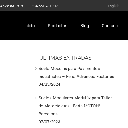
-
4 935 831 818
+34 661 731 218
English
Inicio
Productos
Blog
Contacto
ÚLTIMAS ENTRADAS
Suelo Modulfix para Pavimentos
Industriales – Feria Advanced Factories
04/25/2024
Suelos Modulares Modulfix para Taller
de Motocicletas - Feria MOTOH!
Barcelona
07/07/2023