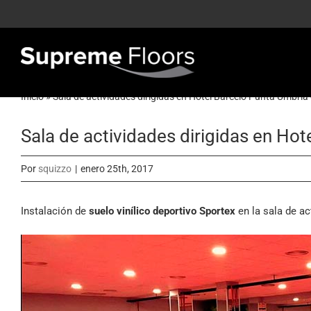
Saltar
al
contenido
Inicio
»
Sala de actividades dirigidas en Hotel Barceló Punta Umbría
Sala de actividades dirigidas en Ho
Por
squizzo
|
enero 25th, 2017
Instalación de
suelo vinílico deportivo Sportex
en la sala de ac