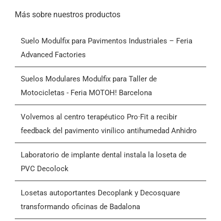
Alternar
navegación
Inicio
Más sobre nuestros productos
Suelo Modulfix para Pavimentos Industriales – Feria
Productos
Advanced Factories
Quiénes somos
Suelos Modulares Modulfix para Taller de
Motocicletas - Feria MOTOH! Barcelona
Blog
Volvemos al centro terapéutico Pro·Fit a recibir
feedback del pavimento vinílico antihumedad Anhidro
Contactar
Laboratorio de implante dental instala la loseta de
PVC Decolock
Condiciones Generales de Venta (CGV)
Losetas autoportantes Decoplank y Decosquare
transformando oficinas de Badalona