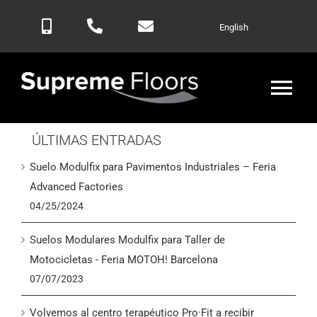
Saltar
English
al
contenido
Alte
nav
ÚLTIMAS ENTRADAS
Inicio
Suelo Modulfix para Pavimentos Industriales – Feria
Productos
Advanced Factories
04/25/2024
Blog
Suelos Modulares Modulfix para Taller de
Motocicletas - Feria MOTOH! Barcelona
Contactar
07/07/2023
Volvemos al centro terapéutico Pro·Fit a recibir