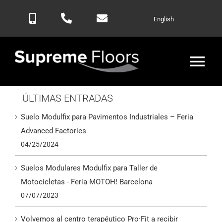
Saltar
English
al
contenido
Alte
nav
ÚLTIMAS ENTRADAS
Inicio
Suelo Modulfix para Pavimentos Industriales – Feria
Productos
Advanced Factories
04/25/2024
Blog
Suelos Modulares Modulfix para Taller de
Motocicletas - Feria MOTOH! Barcelona
Contactar
07/07/2023
Volvemos al centro terapéutico Pro·Fit a recibir