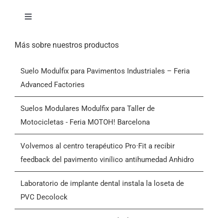
espacios con necesidades especiales.
Alternar
navegación
Inicio
Más sobre nuestros productos
Suelo Modulfix para Pavimentos Industriales – Feria
Productos
Advanced Factories
Quiénes somos
Suelos Modulares Modulfix para Taller de
Motocicletas - Feria MOTOH! Barcelona
Blog
Volvemos al centro terapéutico Pro·Fit a recibir
feedback del pavimento vinílico antihumedad Anhidro
Contactar
Laboratorio de implante dental instala la loseta de
PVC Decolock
Condiciones Generales de Venta (CGV)