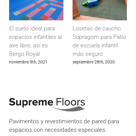
ho
Suelos conductivos
Losetas industriales
atio
Conducta para
Modulfix en cámaras
l
fábrica de
frigoríficas
componentes
abril 15th, 2020
electrónicos
mayo 24th, 2020
Pavimentos y revestimientos de pared para