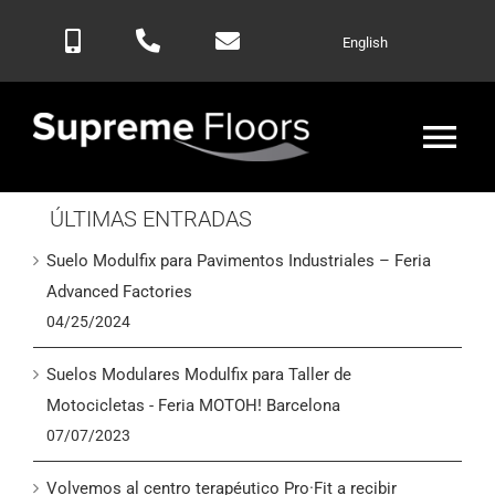
Saltar
English
al
contenido
Alte
nav
ÚLTIMAS ENTRADAS
Inicio
Suelo Modulfix para Pavimentos Industriales – Feria
Productos
Advanced Factories
04/25/2024
Blog
Suelos Modulares Modulfix para Taller de
Motocicletas - Feria MOTOH! Barcelona
Contactar
07/07/2023
Volvemos al centro terapéutico Pro·Fit a recibir