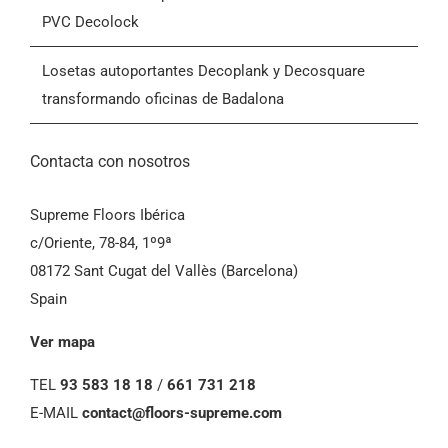
Laboratorio de implante dental instala la loseta de
PVC Decolock
Condiciones Generales de Venta (CGV)
Losetas autoportantes Decoplank y Decosquare
transformando oficinas de Badalona
Contacta con nosotros
Supreme Floors Ibérica
c/Oriente, 78-84, 1º9ª
08172 Sant Cugat del Vallès (Barcelona)
Spain
Ver mapa
TEL
93 583 18 18
/
661 731 218
E-MAIL
contact@floors-supreme.com