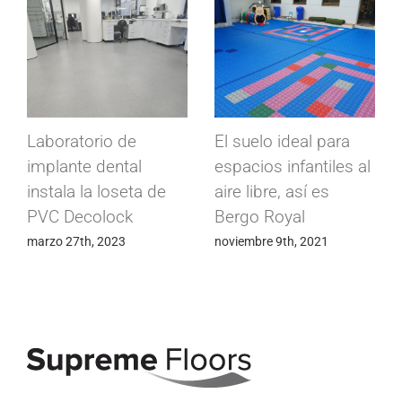
Losetas de caucho
Suelos conductivos
Supragom para Patio
Conducta para
de escuela infantil
fábrica de
más seguro
componentes
electrónicos
septiembre 28th, 2020
mayo 24th, 2020