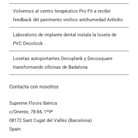
Motocicletas - Feria MOTOH! Barcelona
Blog
Volvemos al centro terapéutico Pro·Fit a recibir
feedback del pavimento vinílico antihumedad Anhidro
Contactar
Laboratorio de implante dental instala la loseta de
PVC Decolock
Condiciones Generales de Venta (CGV)
Losetas autoportantes Decoplank y Decosquare
transformando oficinas de Badalona
Contacta con nosotros
Supreme Floors Ibérica
c/Oriente, 78-84, 1º9ª
08172 Sant Cugat del Vallès (Barcelona)
Spain