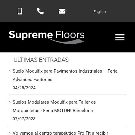
Saltar
English
al
contenido
Alte
nav
ÚLTIMAS ENTRADAS
Inicio
Suelo Modulfix para Pavimentos Industriales – Feria
Productos
Advanced Factories
04/25/2024
Blog
Suelos Modulares Modulfix para Taller de
Motocicletas - Feria MOTOH! Barcelona
Contactar
07/07/2023
Volvemos al centro terapéutico Pro·Fit a recibir