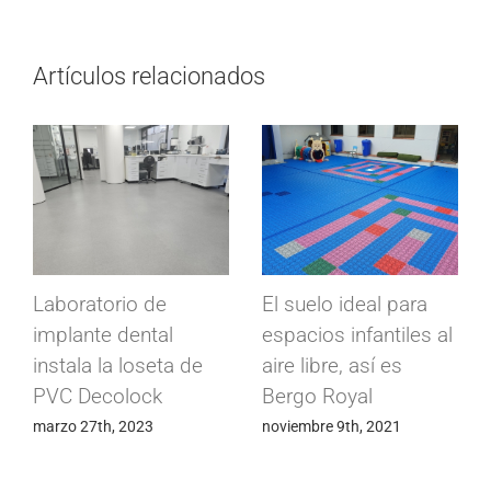
Artículos relacionados
Losetas de caucho
Suelos conductivos
Supragom para Patio
Conducta para
de escuela infantil
fábrica de
más seguro
componentes
electrónicos
septiembre 28th, 2020
mayo 24th, 2020