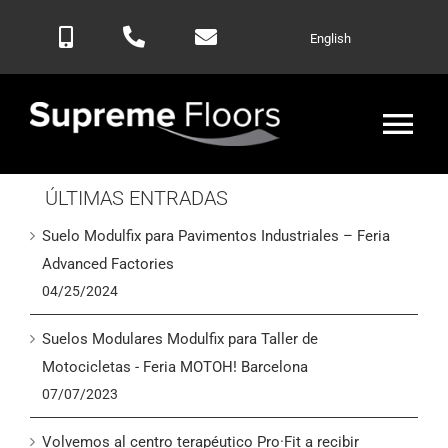
Saltar
English
al
contenido
Alte
nav
ÚLTIMAS ENTRADAS
Inicio
Suelo Modulfix para Pavimentos Industriales – Feria
Productos
Advanced Factories
04/25/2024
Blog
Suelos Modulares Modulfix para Taller de
Motocicletas - Feria MOTOH! Barcelona
Contactar
07/07/2023
Volvemos al centro terapéutico Pro·Fit a recibir