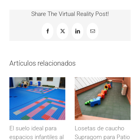
Share The Virtual Reality Post!
Facebook
X
LinkedIn
Correo
electrónico
Artículos relacionados
tas de caucho
Suelos conductivos
Losetas i
agom para Patio
Conducta para
Modulfix