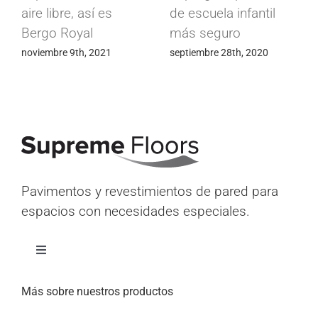
cuela infantil
fábrica de
frigorífic
seguro
componentes
abril 15th, 
electrónicos
mbre 28th, 2020
mayo 24th, 2020
Pavimentos y revestimientos de pared para
espacios con necesidades especiales.
Alternar
navegación
Inicio
Más sobre nuestros productos