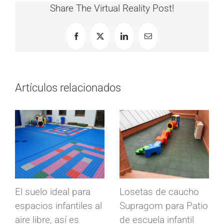
Share The Virtual Reality Post!
Facebook
X
LinkedIn
Correo
electrónico
Artículos relacionados
Suelos conductivos
Losetas industriales
Conducta para
Modulfix en cámaras
fábrica de
frigoríficas