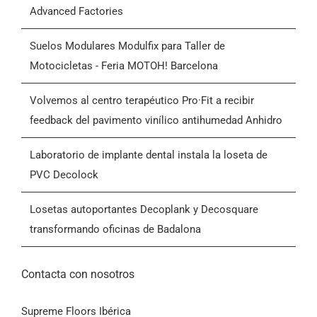
Suelo Modulfix para Pavimentos Industriales – Feria
Productos
Advanced Factories
Quiénes somos
Suelos Modulares Modulfix para Taller de
Motocicletas - Feria MOTOH! Barcelona
Blog
Volvemos al centro terapéutico Pro·Fit a recibir
feedback del pavimento vinílico antihumedad Anhidro
Contactar
Laboratorio de implante dental instala la loseta de
PVC Decolock
Condiciones Generales de Venta (CGV)
Losetas autoportantes Decoplank y Decosquare
transformando oficinas de Badalona
Contacta con nosotros