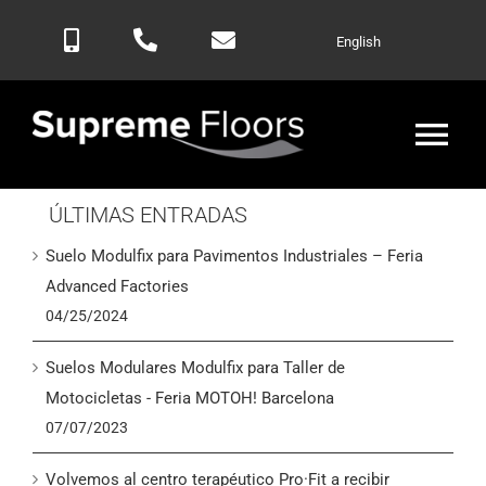
Saltar
English
al
contenido
Alte
nav
ÚLTIMAS ENTRADAS
Inicio
Suelo Modulfix para Pavimentos Industriales – Feria
Productos
Advanced Factories
04/25/2024
Blog
Suelos Modulares Modulfix para Taller de
Motocicletas - Feria MOTOH! Barcelona
Contactar
07/07/2023
Volvemos al centro terapéutico Pro·Fit a recibir