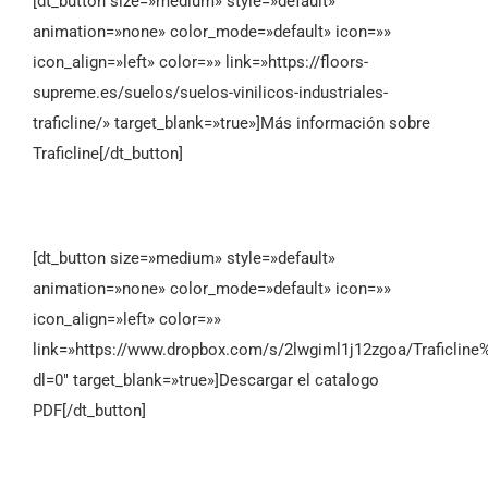
[dt_button size=»medium» style=»default»
animation=»none» color_mode=»default» icon=»»
icon_align=»left» color=»» link=»https://floors-
supreme.es/suelos/suelos-vinilicos-industriales-
traficline/» target_blank=»true»]Más información sobre
Traficline[/dt_button]
[dt_button size=»medium» style=»default»
animation=»none» color_mode=»default» icon=»»
icon_align=»left» color=»»
link=»https://www.dropbox.com/s/2lwgiml1j12zgoa/Traficline
dl=0″ target_blank=»true»]Descargar el catalogo
PDF[/dt_button]