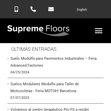
Saltar
English
al
contenido
Alte
nav
ÚLTIMAS ENTRADAS
Inicio
Suelo Modulfix para Pavimentos Industriales – Feria
Productos
Advanced Factories
04/25/2024
Blog
Suelos Modulares Modulfix para Taller de
Motocicletas - Feria MOTOH! Barcelona
Contactar
07/07/2023
Volvemos al centro terapéutico Pro·Fit a recibir