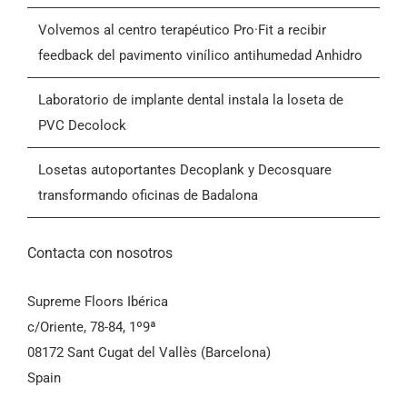
Motocicletas - Feria MOTOH! Barcelona
Blog
Volvemos al centro terapéutico Pro·Fit a recibir
feedback del pavimento vinílico antihumedad Anhidro
Contactar
Laboratorio de implante dental instala la loseta de
PVC Decolock
Condiciones Generales de Venta (CGV)
Losetas autoportantes Decoplank y Decosquare
transformando oficinas de Badalona
Contacta con nosotros
Supreme Floors Ibérica
c/Oriente, 78-84, 1º9ª
08172 Sant Cugat del Vallès (Barcelona)
Spain