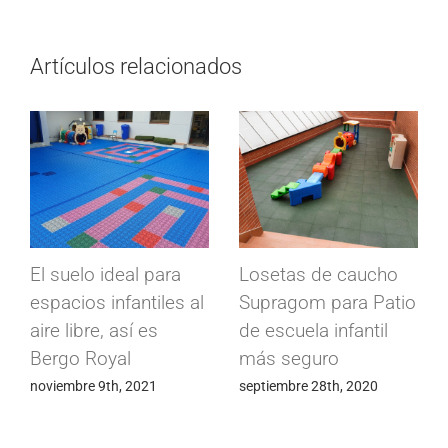
Artículos relacionados
Suelos conductivos
Losetas industriales
Conducta para
Modulfix en cámaras
fábrica de
frigoríficas
componentes
abril 15th, 2020
electrónicos
mayo 24th, 2020