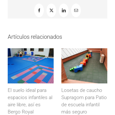
Facebook
X
LinkedIn
Correo
electrónico
Artículos relacionados
Suelos conductivos
Losetas industriales
Conducta para
Modulfix en cámaras
fábrica de
frigoríficas
componentes
abril 15th, 2020