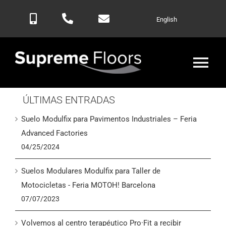
Saltar
English
al
contenido
Alte
nav
ÚLTIMAS ENTRADAS
Inicio
Suelo Modulfix para Pavimentos Industriales – Feria
Productos
Advanced Factories
04/25/2024
Blog
Suelos Modulares Modulfix para Taller de
Motocicletas - Feria MOTOH! Barcelona
Contactar
07/07/2023
Volvemos al centro terapéutico Pro·Fit a recibir