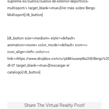
supreme.es/suelos/suelos-de-exterior-deportivos-
multisport/» target_blank=»true»]Ver más sobre Bergo
Multisport[/dt_button]
[dt_button size=»medium» style=»default»
animation=»none» color_mode=»default» icon=»»
icon_align=»left» color=»»
link=»https://www.dropbox.com/s/q68kluuwq6bz2r8/Bergo%20
dl=0″ target_blank=»true»]Descargar el
catalogo[/dt_button]
Share The Virtual Reality Post!