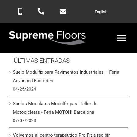
Saltar
English
al
contenido
Alte
nav
ÚLTIMAS ENTRADAS
Inicio
Suelo Modulfix para Pavimentos Industriales – Feria
Productos
Advanced Factories
04/25/2024
Blog
Suelos Modulares Modulfix para Taller de
Motocicletas - Feria MOTOH! Barcelona
Contactar
07/07/2023
Volvemos al centro terapéutico Pro·Fit a recibir