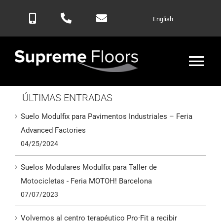
Saltar
English
al
contenido
Alte
nav
ÚLTIMAS ENTRADAS
Inicio
Suelo Modulfix para Pavimentos Industriales – Feria
Productos
Advanced Factories
04/25/2024
Blog
Suelos Modulares Modulfix para Taller de
Motocicletas - Feria MOTOH! Barcelona
Contactar
07/07/2023
Volvemos al centro terapéutico Pro·Fit a recibir