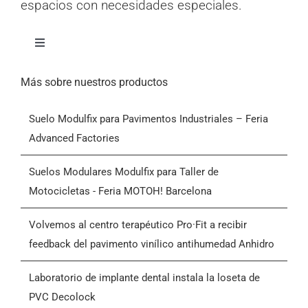
espacios con necesidades especiales.
Alternar
navegación
Inicio
Más sobre nuestros productos
Suelo Modulfix para Pavimentos Industriales – Feria
Productos
Advanced Factories
Quiénes somos
Suelos Modulares Modulfix para Taller de
Motocicletas - Feria MOTOH! Barcelona
Blog
Volvemos al centro terapéutico Pro·Fit a recibir
feedback del pavimento vinílico antihumedad Anhidro
Contactar
Laboratorio de implante dental instala la loseta de
PVC Decolock
Condiciones Generales de Venta (CGV)